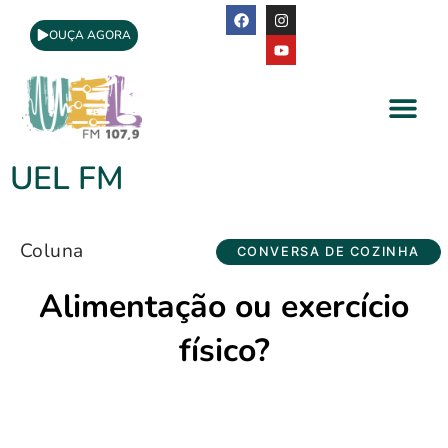
OUÇA AGORA
A Rádio
Apoio Cultural
UEL FM
Coluna
CONVERSA DE COZINHA
Alimentação ou exercício
físico?