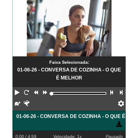
Faixa Selecionada:
01-06-26 - CONVERSA DE COZINHA - O QUE
É MELHOR
Reproduzir
Reiniciar
Retroceder
Avançar
Faixa an
Próx
Devagar
Rápido
Pref
01-06-26 - CONVERSA DE COZINHA - O QUE É ME
0:00
/ 4:59
Velocidade: 1x
Pausado