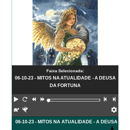
Faixa Selecionada:
06-10-23 - MITOS NA ATUALIDADE - A DEUSA
DA FORTUNA
Reproduzir
Reiniciar
Retroceder
Avançar
Faixa an
Próx
Devagar
Rápido
Pref
06-10-23 - MITOS NA ATUALIDADE - A DEUSA DA