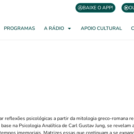
BAIXE O APP!
O
PROGRAMAS
A RÁDIO
APOIO CULTURAL
Mitos na Atualidade
por Sônia Lunardon Vaz
r reflexões psicológicas a partir da mitologia greco-romana 
 base na Psicologia Analítica de Carl Gustav Jung, se revelam
empos imemoriais. Matrizes essas que continuam a se expand