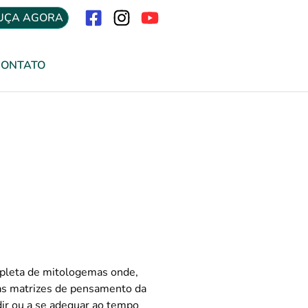
UÇA AGORA
Menu
CONTATO
repleta de mitologemas onde,
 as matrizes de pensamento da
ir ou a se adequar ao tempo