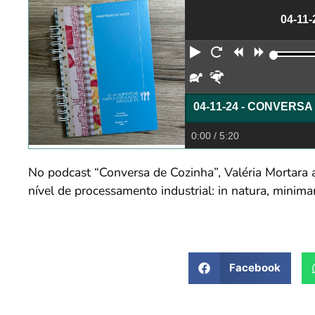
04-11
Reproduzir
Reiniciar
Retroceder
Avança
Devagar
Rápido
04-11-24 - CONVERS
0:00
/ 5:20
No podcast “Conversa de Cozinha”, Valéria Mortara 
nível de processamento industrial: in natura, minim
Facebook