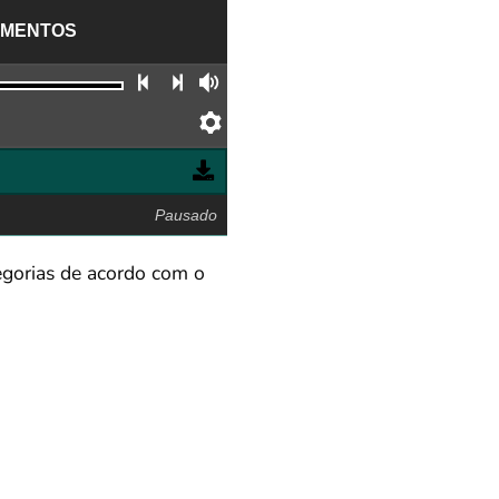
LIMENTOS
Faixa anterior
Próxima faixa
Volume
Preferências
Pausado
egorias de acordo com o