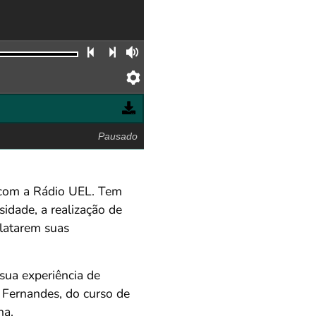
Faixa anterior
Próxima faixa
Volume
Preferências
Pausado
a com a Rádio UEL. Tem
sidade, a realização de
elatarem suas
 sua experiência de
 Fernandes, do curso de
ha.