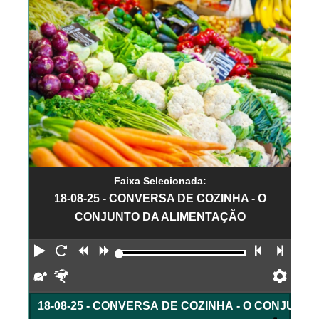
Faixa Selecionada:
18-08-25 - CONVERSA DE COZINHA - O
CONJUNTO DA ALIMENTAÇÃO
Reproduzir
Reiniciar
Retroceder
Avançar
Faixa an
Próx
Devagar
Rápido
Pref
18-08-25 - CONVERSA DE COZINHA - O CONJUN