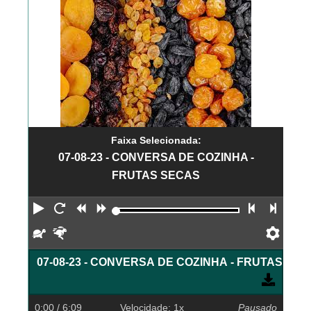
Faixa Selecionada:
07-08-23 - CONVERSA DE COZINHA -
FRUTAS SECAS
Reproduzir
Reiniciar
Retroceder
Avançar
Faixa an
Próx
Devagar
Rápido
Pref
07-08-23 - CONVERSA DE COZINHA - FRUTAS SE
0:00
/ 6:09
Velocidade: 1x
Pausado