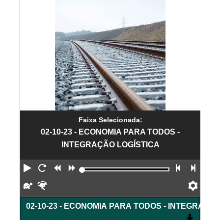
Faixa Selecionada:
02-10-23 - ECONOMIA PARA TODOS -
INTEGRAÇÃO LOGÍSTICA
Reproduzir
Reiniciar
Retroceder
Avançar
Faixa an
Próx
Devagar
Rápido
Pref
02-10-23 - ECONOMIA PARA TODOS - INTEGRAÇÃ