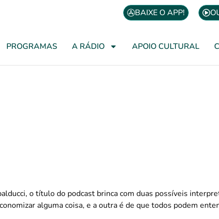
BAIXE O APP!
O
PROGRAMAS
A RÁDIO
APOIO CULTURAL
Economia Para Todos
por Marcos Rambalducci
ducci, o título do podcast brinca com duas possíveis interpre
conomizar alguma coisa, e a outra é de que todos podem ente
⠀⠀⠀⠀⠀⠀⠀⠀⠀⠀⠀⠀⠀⠀⠀⠀⠀