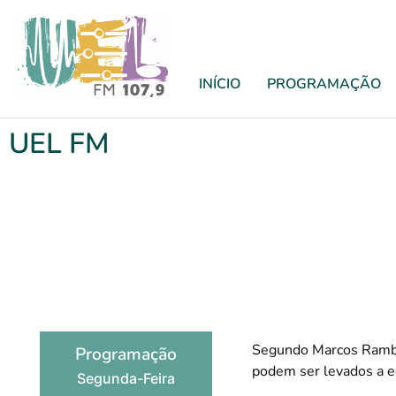
INÍCIO
PROGRAMAÇÃO
UEL FM
Segundo Marcos Rambal
Programação
podem ser levados a e
Segunda-Feira
⠀⠀⠀⠀⠀⠀⠀⠀⠀⠀⠀⠀⠀