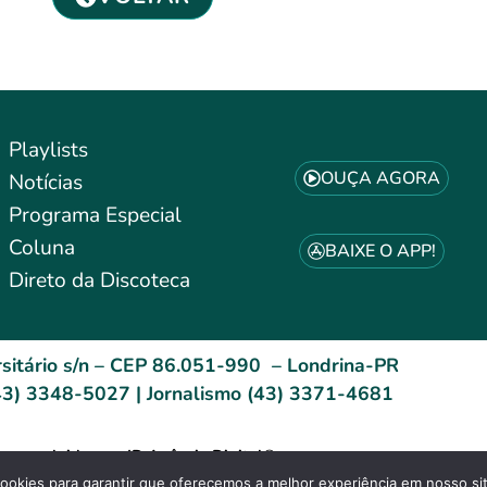
Playlists
OUÇA AGORA
Notícias
Programa Especial
Coluna
BAIXE O APP!
Direto da Discoteca
sitário s/n – CEP 86.051-990 – Londrina-PR
3) 3348-5027 | Jornalismo (43) 3371-4681
esenvolvido por: ID Agência Digital®
Site Acessível (WCAG)
okies para garantir que oferecemos a melhor experiência em nosso si