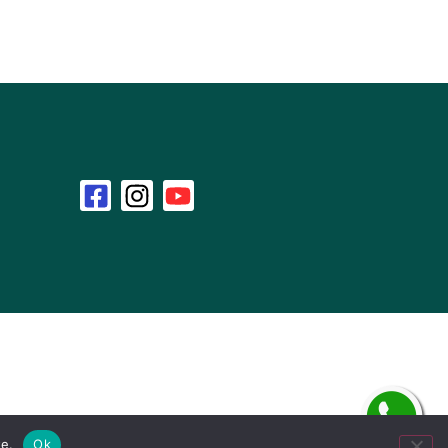
te.
Ok