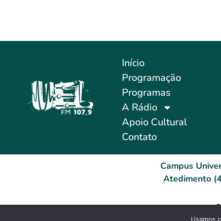
Início
Programação
Programas
A Rádio
Apoio Cultural
Contato
Campus Univer
Atedimento (4
D
Usamos co