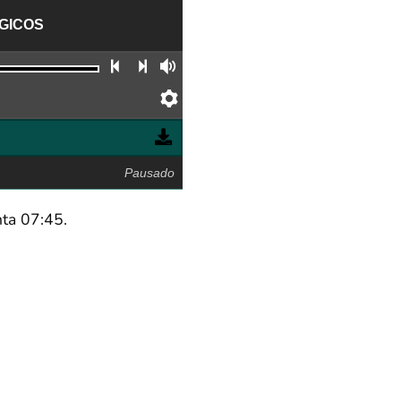
ÓGICOS
Faixa anterior
Próxima faixa
Volume
Preferências
Pausado
ta 07:45.