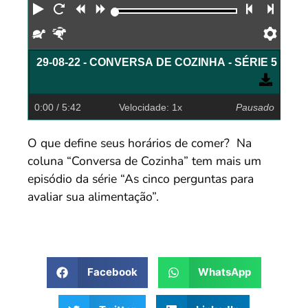
Reproduzir
Reiniciar
Retroceder
Avançar
Faixa an
Próx
Devagar
Rápido
Pref
29-08-22 - CONVERSA DE COZINHA - SÉRIE 5 PE
0:00
/ 5:42
Velocidade: 1x
Pausado
O que define seus horários de comer? Na
coluna “Conversa de Cozinha” tem mais um
episódio da série “As cinco perguntas para
avaliar sua alimentação”.
Facebook
WhatsApp