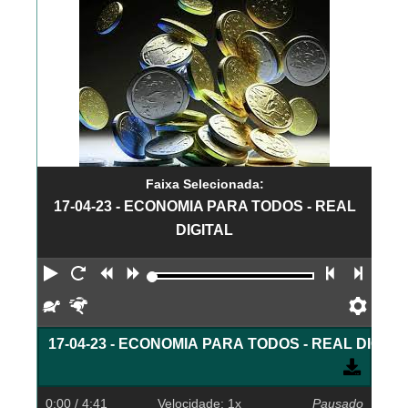
Faixa Selecionada:
17-04-23 - ECONOMIA PARA TODOS - REAL
DIGITAL
Reproduzir
Reiniciar
Retroceder
Avançar
Faixa an
Próx
Devagar
Rápido
Pref
17-04-23 - ECONOMIA PARA TODOS - REAL DIGITA
0:00
/ 4:41
Velocidade: 1x
Pausado