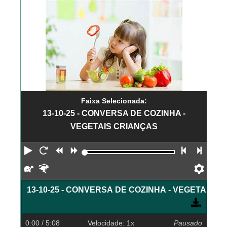
Faixa Selecionada:
13-10-25 - CONVERSA DE COZINHA -
VEGETAIS CRIANÇAS
Reproduzir
Reiniciar
Retroceder
Avançar
Faixa an
Próx
Devagar
Rápido
Pref
13-10-25 - CONVERSA DE COZINHA - VEGETAIS 
0:00
/ 5:08
Velocidade: 1x
Pausado