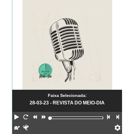
Faixa Selecionada:
28-03-23 - REVISTA DO MEIO-DIA
Reproduzir
Reiniciar
Retroceder
Avançar
Faixa an
Próx
Devagar
Rápido
Pref