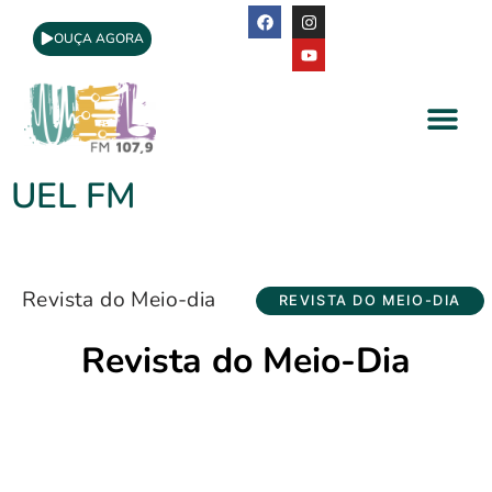
OUÇA AGORA
A Rádio
Apoio Cultural
UEL FM
Revista do Meio-dia
REVISTA DO MEIO-DIA
Revista do Meio-Dia