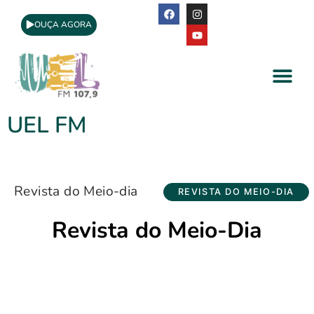
OUÇA AGORA
A Rádio
Apoio Cultural
UEL FM
Revista do Meio-dia
REVISTA DO MEIO-DIA
Revista do Meio-Dia