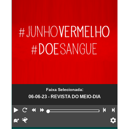
Faixa Selecionada:
06-06-23 - REVISTA DO MEIO-DIA
Reproduzir
Reiniciar
Retroceder
Avançar
Faixa an
Próx
Devagar
Rápido
Pref