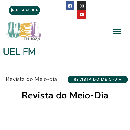
OUÇA AGORA
A Rádio
Apoio Cultural
UEL FM
Revista do Meio-dia
REVISTA DO MEIO-DIA
Revista do Meio-Dia