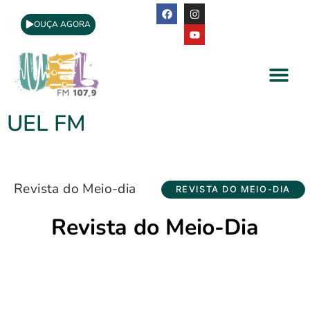
OUÇA AGORA
A Rádio
Apoio Cultural
UEL FM
Revista do Meio-dia
REVISTA DO MEIO-DIA
Revista do Meio-Dia