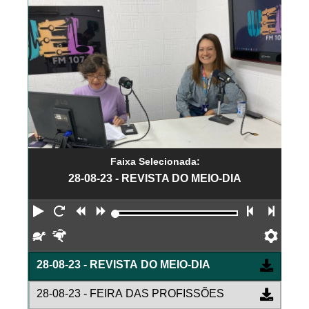
Faixa Selecionada:
28-08-23 - REVISTA DO MEIO-DIA
Reproduzir
Reiniciar
Retroceder
Avançar
Faixa an
Próx
Devagar
Rápido
Pref
28-08-23 - REVISTA DO MEIO-DIA
28-08-23 - FEIRA DAS PROFISSÕES