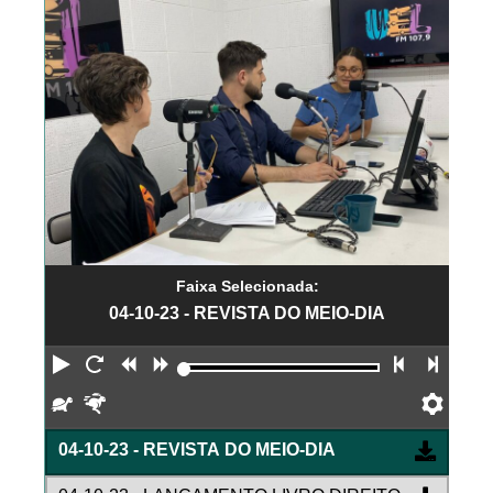
Faixa Selecionada:
04-10-23 - REVISTA DO MEIO-DIA
Reproduzir
Reiniciar
Retroceder
Avançar
Faixa an
Próx
Devagar
Rápido
Pref
04-10-23 - REVISTA DO MEIO-DIA