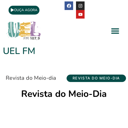
OUÇA AGORA
A Rádio
Apoio Cultural
UEL FM
Revista do Meio-dia
REVISTA DO MEIO-DIA
Revista do Meio-Dia