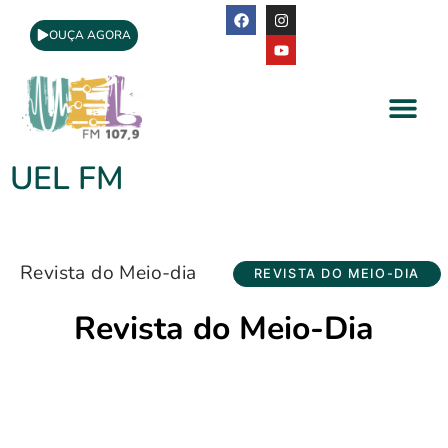
OUÇA AGORA
A Rádio
Apoio Cultural
UEL FM
Revista do Meio-dia
REVISTA DO MEIO-DIA
Revista do Meio-Dia