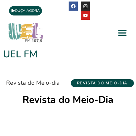
OUÇA AGORA
A Rádio
Apoio Cultural
UEL FM
Revista do Meio-dia
REVISTA DO MEIO-DIA
Revista do Meio-Dia