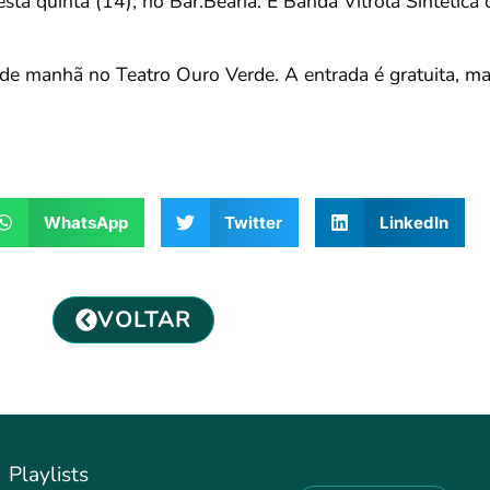
ta quinta (14), no Bar.Bearia. E Banda Vitrola Sintétic
de manhã no Teatro Ouro Verde. A entrada é gratuita, ma
WhatsApp
Twitter
LinkedIn
VOLTAR
Playlists