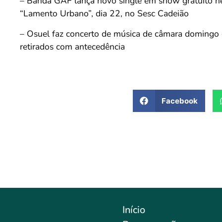
– Banda GAF lança novo single em show gratuito nes
“Lamento Urbano”, dia 22, no Sesc Cadeião
– Osuel faz concerto de música de câmara domingo 
retirados com antecedência
Facebook
Início