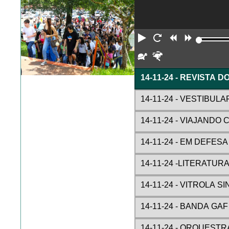
Reproduzir
Reiniciar
Retroceder
Avança
Devagar
Rápido
14-11-24 - REVISTA D
14-11-24 - VESTIBULA
14-11-24 - VIAJANDO
14-11-24 - EM DEFES
14-11-24 -LITERATURA
14-11-24 - VITROLA S
14-11-24 - BANDA G
14-11-24 - ORQUEST