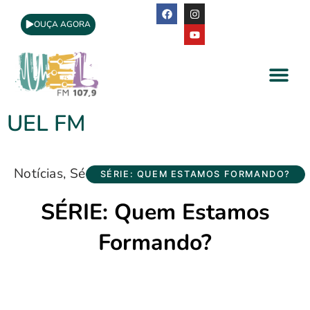
OUÇA AGORA
A Rádio
Apoio Cultural
UEL FM
Notícias
,
Série
SÉRIE: QUEM ESTAMOS FORMANDO?
SÉRIE: Quem Estamos
Formando?