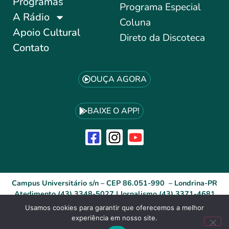
Programas
Programa Especial
A Rádio
Coluna
Apoio Cultural
Direto da Discoteca
Contato
OUÇA AGORA
BAIXE O APP!
Campus Universitário s/n – CEP 86.051-990 – Londrina-PR
Atedimento (43) 3348-5027 | Jornalismo (43) 3371-4681
Usamos cookies para garantir que oferecemos a melhor
experiência em nosso site.
Desenvolvido por: ID Agência Digital®