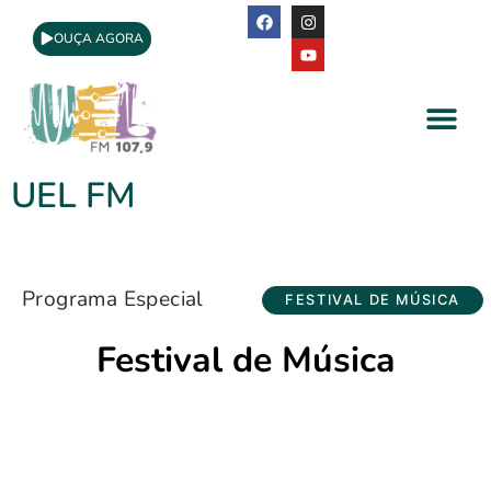
OUÇA AGORA
A Rádio
Apoio Cultural
UEL FM
Programa Especial
FESTIVAL DE MÚSICA
Festival de Música