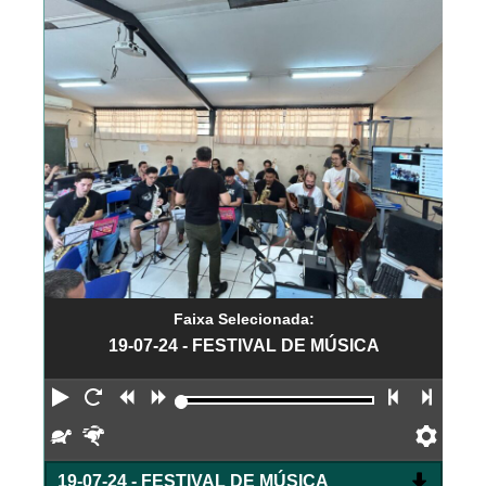
Faixa Selecionada:
19-07-24 - FESTIVAL DE MÚSICA
Reproduzir
Reiniciar
Retroceder
Avançar
Faixa an
Próx
Devagar
Rápido
Pref
19-07-24 - FESTIVAL DE MÚSICA