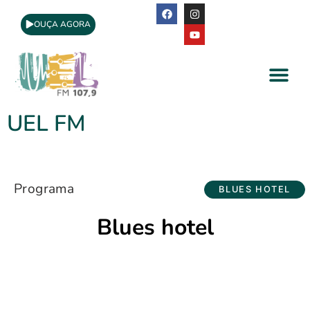
OUÇA AGORA
A Rádio
Apoio Cultural
UEL FM
Programa
BLUES HOTEL
Blues hotel