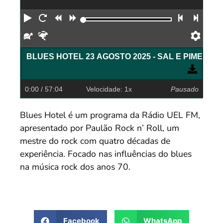
Reproduzir
Reiniciar
Retroceder
Avançar
Faixa an
Próx
Devagar
Rápido
Pref
BLUES HOTE
0:00
/ 57:04
Velocidade: 1x
Pausado
Blues Hotel é um programa da Rádio UEL FM,
apresentado por Paulão Rock n’ Roll, um
mestre do rock com quatro décadas de
experiência. Focado nas influências do blues
na música rock dos anos 70.
Facebook
WhatsApp