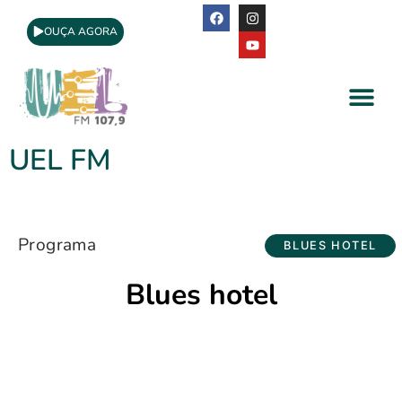
OUÇA AGORA
A Rádio
Apoio Cultural
UEL FM
Programa
BLUES HOTEL
Blues hotel