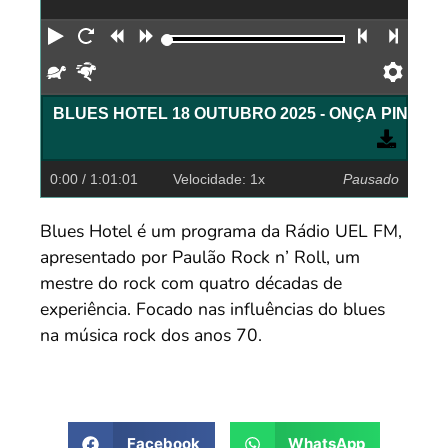
Reproduzir
Reiniciar
Retroceder
Avançar
Faixa an
Próx
Devagar
Rápido
Pref
0:00
/ 1:01:01
Velocidade: 1x
Pausado
Blues Hotel é um programa da Rádio UEL FM,
apresentado por Paulão Rock n’ Roll, um
mestre do rock com quatro décadas de
experiência. Focado nas influências do blues
na música rock dos anos 70.
Facebook
WhatsApp