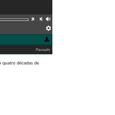
Faixa anterior
Próxima faixa
Volume
Preferências
Pausado
 quatro décadas de