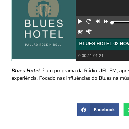
Reproduzir
Reiniciar
Retroceder
Avança
Devagar
Rápido
0:00
/ 1:01:21
Blues Hotel
é um programa da Rádio UEL FM, apres
experiência. Focado nas influências do Blues na mús
Facebook