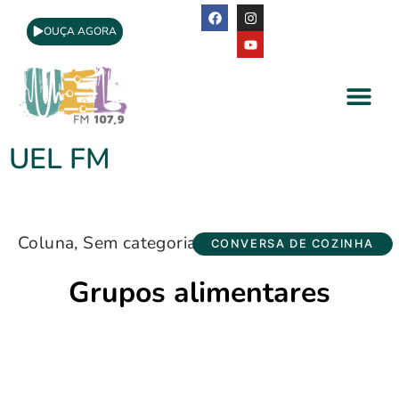
OUÇA AGORA
A Rádio
Apoio Cultural
UEL FM
Coluna
,
Sem categoria
CONVERSA DE COZINHA
Grupos alimentares