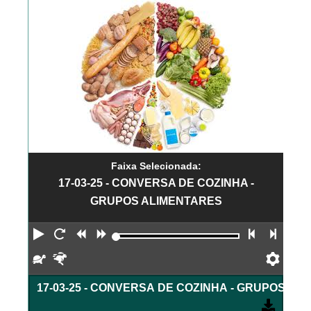
Faixa Selecionada:
17-03-25 - CONVERSA DE COZINHA -
GRUPOS ALIMENTARES
Reproduzir
Reiniciar
Retroceder
Avançar
Faixa an
Próx
Devagar
Rápido
Pref
17-03-25 - CONVERSA DE COZINHA - GRUPOS AL