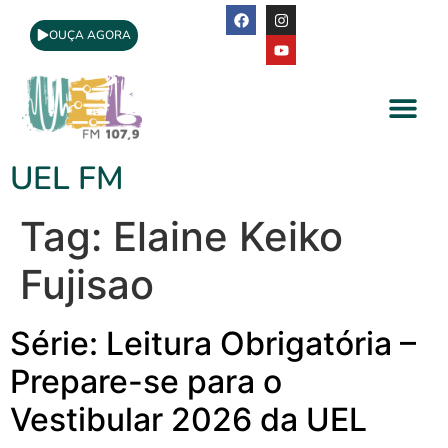
OUÇA AGORA
A Rádio
Apoio Cultural
UEL FM
Tag:
Elaine Keiko
Fujisao
Série: Leitura Obrigatória –
Prepare-se para o
Vestibular 2026 da UEL