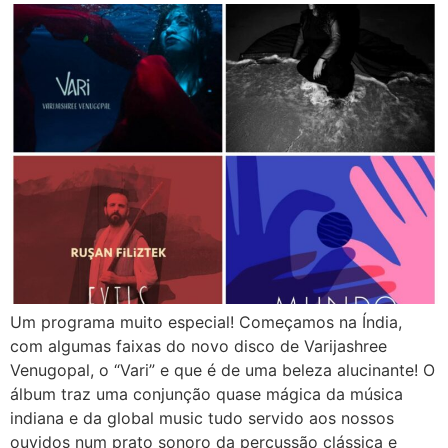
Um programa muito especial! Começamos na Índia,
com algumas faixas do novo disco de Varijashree
Venugopal, o “Vari” e que é de uma beleza alucinante! O
álbum traz uma conjunção quase mágica da música
indiana e da global music tudo servido aos nossos
ouvidos num prato sonoro da percussão clássica e