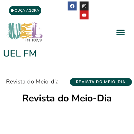
OUÇA AGORA
A Rádio
Apoio Cultural
UEL FM
Revista do Meio-dia
REVISTA DO MEIO-DIA
Revista do Meio-Dia