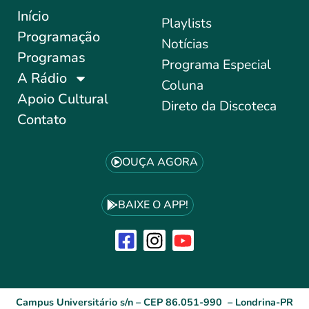
Início
Playlists
Programação
Notícias
Programas
Programa Especial
A Rádio
Coluna
Apoio Cultural
Direto da Discoteca
Contato
OUÇA AGORA
BAIXE O APP!
Campus Universitário s/n – CEP 86.051-990 – Londrina-PR