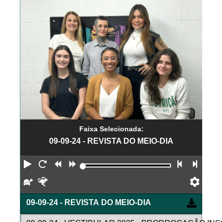
Faixa Selecionada:
09-09-24 - REVISTA DO MEIO-DIA
Reproduzir
Reiniciar
Retroceder
Avançar
Faixa an
Próx
Devagar
Rápido
Pref
09-09-24 - REVISTA DO MEIO-DIA