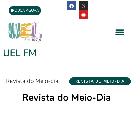
OUÇA AGORA
A Rádio
Apoio Cultural
UEL FM
Revista do Meio-dia
REVISTA DO MEIO-DIA
Revista do Meio-Dia