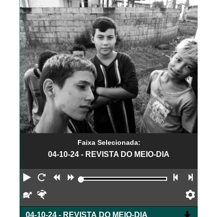
Faixa Selecionada:
04-10-24 - REVISTA DO MEIO-DIA
Reproduzir
Reiniciar
Retroceder
Avançar
Faixa an
Próx
Devagar
Rápido
Pref
04-10-24 - REVISTA DO MEIO-DIA