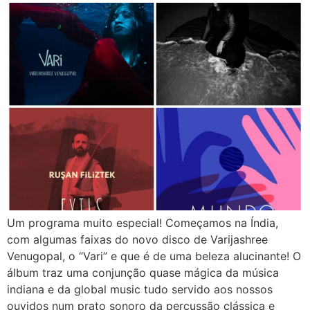
Um programa muito especial! Começamos na Índia,
com algumas faixas do novo disco de Varijashree
Venugopal, o “Vari” e que é de uma beleza alucinante! O
álbum traz uma conjunção quase mágica da música
indiana e da global music tudo servido aos nossos
ouvidos num prato sonoro da percussão clássica e