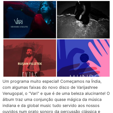
Um programa muito especial! Começamos na Índia,
com algumas faixas do novo disco de Varijashree
Venugopal, o “Vari” e que é de uma beleza alucinante! O
álbum traz uma conjunção quase mágica da música
indiana e da global music tudo servido aos nossos
ouvidos num prato sonoro da percussão clássica e