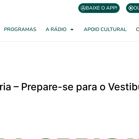
BAIXE O APP!
O
PROGRAMAS
A RÁDIO
APOIO CULTURAL
ória – Prepare-se para o Vesti