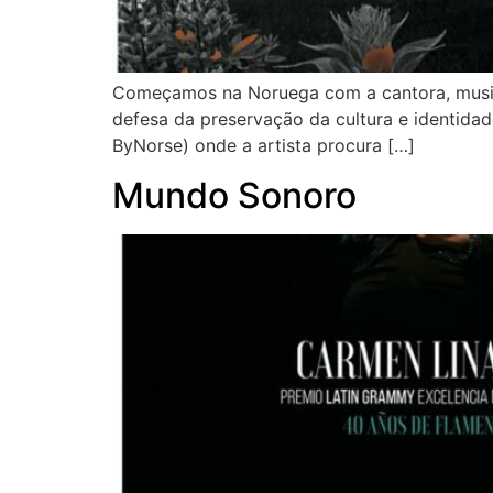
Começamos na Noruega com a cantora, musicis
defesa da preservação da cultura e identidad
ByNorse) onde a artista procura […]
Mundo Sonoro