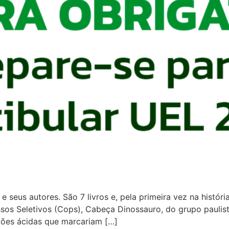
e seus autores. São 7 livros e, pela primeira vez na históri
s Seletivos (Cops), Cabeça Dinossauro, do grupo paulista T
ções ácidas que marcariam […]