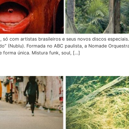
 só com artistas brasileiros e seus novos discos especi
do” (Nublu). Formada no ABC paulista, a Nomade Orquestr
 forma única. Mistura funk, soul, […]