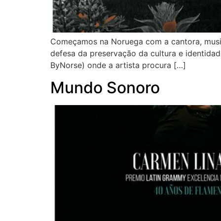
Começamos na Noruega com a cantora, musicis
defesa da preservação da cultura e identidad
ByNorse) onde a artista procura […]
Mundo Sonoro