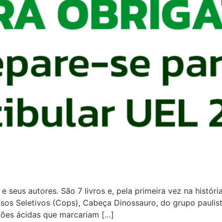
e seus autores. São 7 livros e, pela primeira vez na históri
s Seletivos (Cops), Cabeça Dinossauro, do grupo paulista T
ções ácidas que marcariam […]