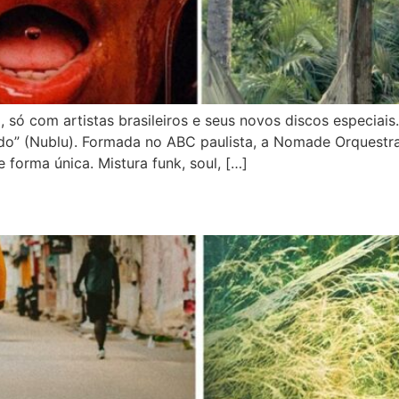
 só com artistas brasileiros e seus novos discos especi
do” (Nublu). Formada no ABC paulista, a Nomade Orquestr
 forma única. Mistura funk, soul, […]