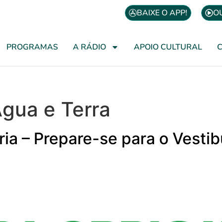
BAIXE O APP!
O
PROGRAMAS
A RÁDIO
APOIO CULTURAL
Água e Terra
ória – Prepare-se para o Vesti