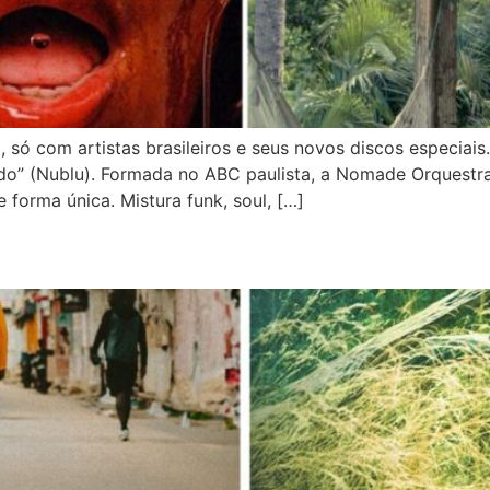
 só com artistas brasileiros e seus novos discos especi
do” (Nublu). Formada no ABC paulista, a Nomade Orquestr
 forma única. Mistura funk, soul, […]