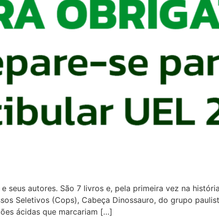
e seus autores. São 7 livros e, pela primeira vez na históri
s Seletivos (Cops), Cabeça Dinossauro, do grupo paulista T
ções ácidas que marcariam […]