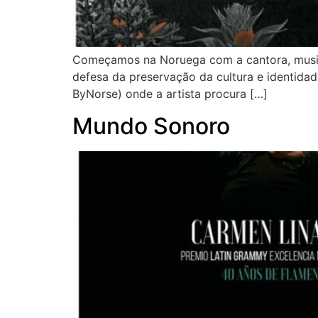
Começamos na Noruega com a cantora, musicis
defesa da preservação da cultura e identidad
ByNorse) onde a artista procura […]
Mundo Sonoro