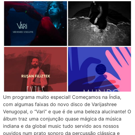
Um programa muito especial! Começamos na Índia,
com algumas faixas do novo disco de Varijashree
Venugopal, o “Vari” e que é de uma beleza alucinante! O
álbum traz uma conjunção quase mágica da música
indiana e da global music tudo servido aos nossos
ouvidos num prato sonoro da percussão clássica e