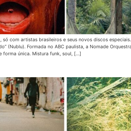
 só com artistas brasileiros e seus novos discos especi
do” (Nublu). Formada no ABC paulista, a Nomade Orquestr
 forma única. Mistura funk, soul, […]