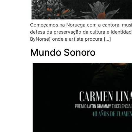
Começamos na Noruega com a cantora, musicis
defesa da preservação da cultura e identidad
ByNorse) onde a artista procura […]
Mundo Sonoro