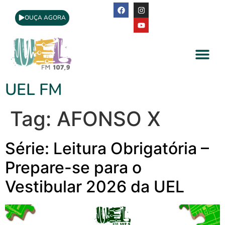
OUÇA AGORA
A Rádio
Apoio Cultural
UEL FM
Tag:
AFONSO X
Série: Leitura Obrigatória –
Prepare-se para o
Vestibular 2026 da UEL