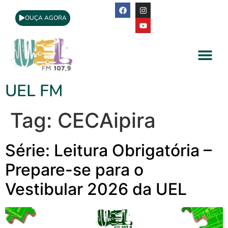
OUÇA AGORA
A Rádio
Apoio Cultural
UEL FM
Tag:
CECAipira
Série: Leitura Obrigatória –
Prepare-se para o
Vestibular 2026 da UEL