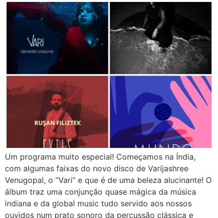
Um programa muito especial! Começamos na Índia,
com algumas faixas do novo disco de Varijashree
Venugopal, o “Vari” e que é de uma beleza alucinante! O
álbum traz uma conjunção quase mágica da música
indiana e da global music tudo servido aos nossos
ouvidos num prato sonoro da percussão clássica e