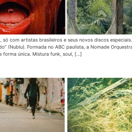
 só com artistas brasileiros e seus novos discos especi
do” (Nublu). Formada no ABC paulista, a Nomade Orquestr
 forma única. Mistura funk, soul, […]