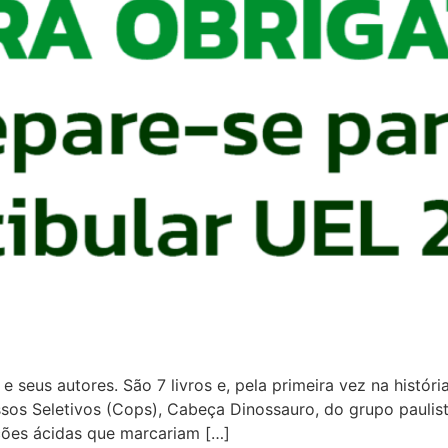
e seus autores. São 7 livros e, pela primeira vez na históri
s Seletivos (Cops), Cabeça Dinossauro, do grupo paulista T
ções ácidas que marcariam […]