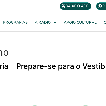
BAIXE O APP!
O
PROGRAMAS
A RÁDIO
APOIO CULTURAL
no
ória – Prepare-se para o Vesti