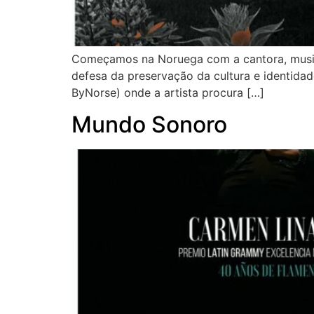
Começamos na Noruega com a cantora, musicis
defesa da preservação da cultura e identidad
ByNorse) onde a artista procura […]
Mundo Sonoro