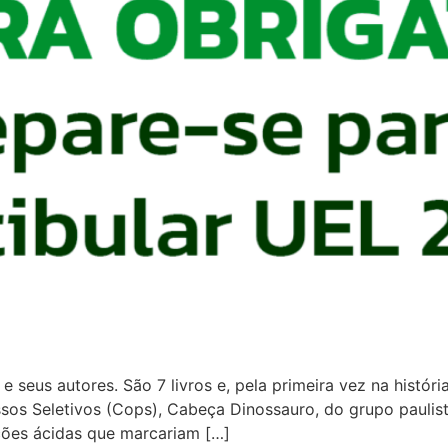
e seus autores. São 7 livros e, pela primeira vez na históri
s Seletivos (Cops), Cabeça Dinossauro, do grupo paulista T
ções ácidas que marcariam […]