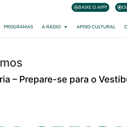
BAIXE O APP!
O
PROGRAMAS
A RÁDIO
APOIO CULTURAL
amos
ória – Prepare-se para o Vesti