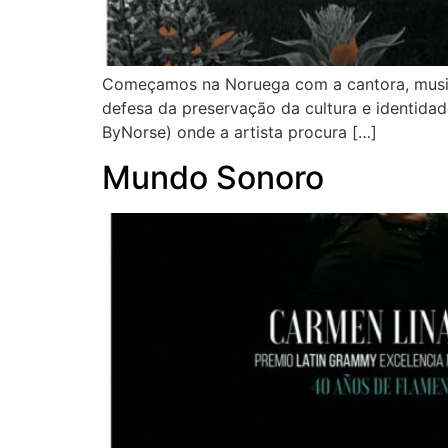
Começamos na Noruega com a cantora, musicis
defesa da preservação da cultura e identidad
ByNorse) onde a artista procura […]
Mundo Sonoro