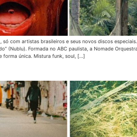
 só com artistas brasileiros e seus novos discos especi
do” (Nublu). Formada no ABC paulista, a Nomade Orquestr
 forma única. Mistura funk, soul, […]