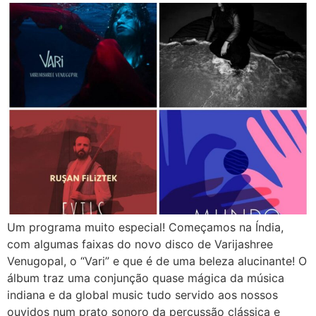
Um programa muito especial! Começamos na Índia,
com algumas faixas do novo disco de Varijashree
Venugopal, o “Vari” e que é de uma beleza alucinante! O
álbum traz uma conjunção quase mágica da música
indiana e da global music tudo servido aos nossos
ouvidos num prato sonoro da percussão clássica e