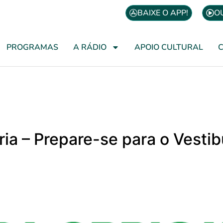
BAIXE O APP!
O
PROGRAMAS
A RÁDIO
APOIO CULTURAL
ória – Prepare-se para o Vesti