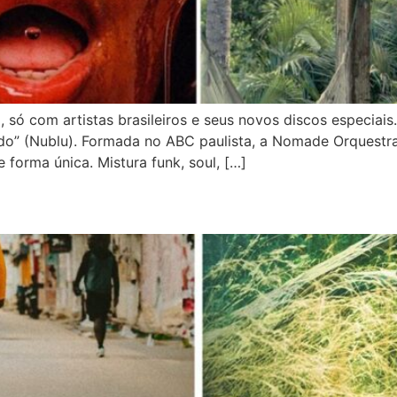
 só com artistas brasileiros e seus novos discos especi
do” (Nublu). Formada no ABC paulista, a Nomade Orquestr
 forma única. Mistura funk, soul, […]