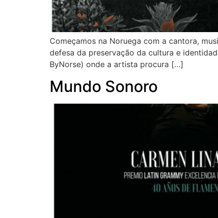
Começamos na Noruega com a cantora, musicis
defesa da preservação da cultura e identidad
ByNorse) onde a artista procura […]
Mundo Sonoro