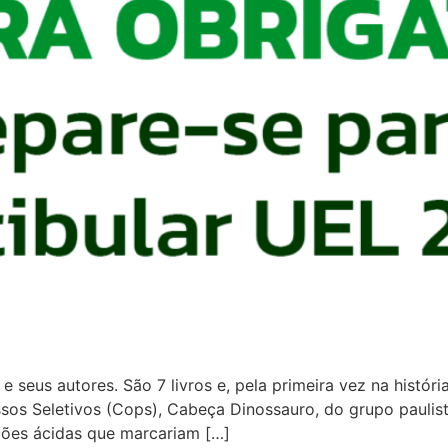
e seus autores. São 7 livros e, pela primeira vez na históri
s Seletivos (Cops), Cabeça Dinossauro, do grupo paulista T
ções ácidas que marcariam […]