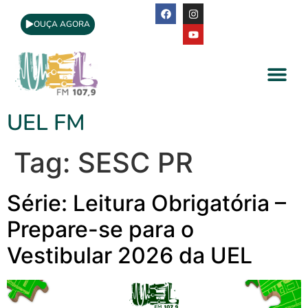
OUÇA AGORA
A Rádio
Apoio Cultural
UEL FM
Tag:
SESC PR
Série: Leitura Obrigatória –
Prepare-se para o
Vestibular 2026 da UEL