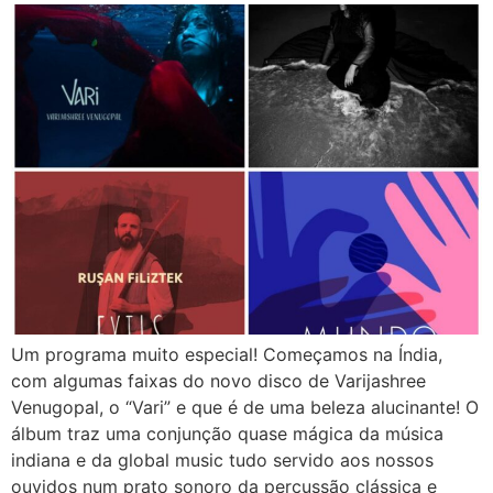
Um programa muito especial! Começamos na Índia,
com algumas faixas do novo disco de Varijashree
Venugopal, o “Vari” e que é de uma beleza alucinante! O
álbum traz uma conjunção quase mágica da música
indiana e da global music tudo servido aos nossos
ouvidos num prato sonoro da percussão clássica e