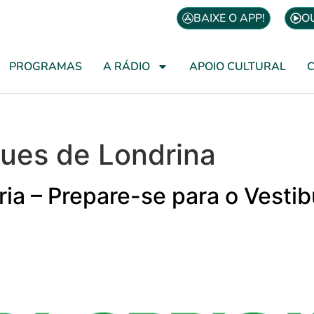
BAIXE O APP!
O
PROGRAMAS
A RÁDIO
APOIO CULTURAL
lues de Londrina
ória – Prepare-se para o Vesti