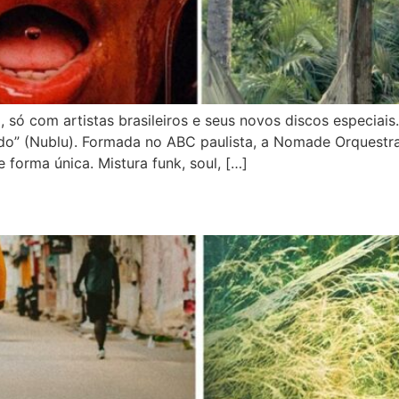
 só com artistas brasileiros e seus novos discos especi
do” (Nublu). Formada no ABC paulista, a Nomade Orquestr
 forma única. Mistura funk, soul, […]