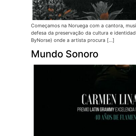
Começamos na Noruega com a cantora, musicis
defesa da preservação da cultura e identidad
ByNorse) onde a artista procura […]
Mundo Sonoro