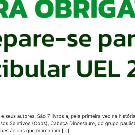
e seus autores. São 7 livros e, pela primeira vez na históri
s Seletivos (Cops), Cabeça Dinossauro, do grupo paulista T
ções ácidas que marcariam […]